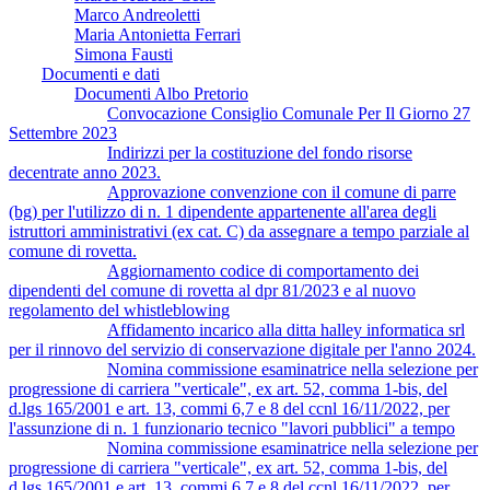
Marco Andreoletti
Maria Antonietta Ferrari
Simona Fausti
Documenti e dati
Documenti Albo Pretorio
Convocazione Consiglio Comunale Per Il Giorno 27
Settembre 2023
Indirizzi per la costituzione del fondo risorse
decentrate anno 2023.
Approvazione convenzione con il comune di parre
(bg) per l'utilizzo di n. 1 dipendente appartenente all'area degli
istruttori amministrativi (ex cat. C) da assegnare a tempo parziale al
comune di rovetta.
Aggiornamento codice di comportamento dei
dipendenti del comune di rovetta al dpr 81/2023 e al nuovo
regolamento del whistleblowing
Affidamento incarico alla ditta halley informatica srl
per il rinnovo del servizio di conservazione digitale per l'anno 2024.
Nomina commissione esaminatrice nella selezione per
progressione di carriera "verticale", ex art. 52, comma 1-bis, del
d.lgs 165/2001 e art. 13, commi 6,7 e 8 del ccnl 16/11/2022, per
l'assunzione di n. 1 funzionario tecnico "lavori pubblici" a tempo
Nomina commissione esaminatrice nella selezione per
progressione di carriera "verticale", ex art. 52, comma 1-bis, del
d.lgs 165/2001 e art. 13, commi 6,7 e 8 del ccnl 16/11/2022, per