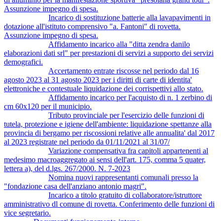
Assunzione impegno di spesa.
Incarico di sostituzione batterie alla lavapavimenti in
dotazione all'istituto comprensivo "a. Fantoni" di rovetta.
Assunzione impegno di spesa.
Affidamento incarico alla "ditta zendra danilo
elaborazioni dati srl" per prestazioni di servizi a supporto dei servizi
demografici.
Accertamento entrate riscosse nel periodo dal 16
agosto 2023 al 31 agosto 2023 per i diritti di carte di identita'
elettroniche e contestuale liquidazione dei corrispettivi allo stato.
Affidamento incarico per l'acquisto di n. 1 zerbino di
cm 60x120 per il municipio.
Tributo provinciale per l'esercizio delle funzioni di
tutela, protezione e igiene dell'ambiente: liquidazione spettanze alla
provincia di bergamo per riscossioni relative alle annualita' dal 2017
al 2023 registrate nel periodo da 01/11/2021 al 31/07/
Variazione compensativa fra capitoli appartenenti al
medesimo macroaggregato ai sensi dell'art. 175, comma 5 quater,
lettera a), del d.lgs. 267/2000. N. 7-2023
Nomina nuovi rappresentanti comunali presso la
"fondazione casa dell'anziano antonio magri".
Incarico a titolo gratuito di collaboratore/istruttore
amministrativo dl comune di rovetta. Conferimento delle funzioni di
vice segretario.