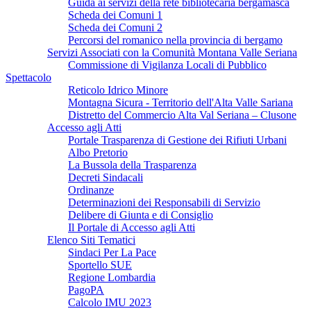
Guida ai servizi della rete bibliotecaria bergamasca
Scheda dei Comuni 1
Scheda dei Comuni 2
Percorsi del romanico nella provincia di bergamo
Servizi Associati con la Comunità Montana Valle Seriana
Commissione di Vigilanza Locali di Pubblico
Spettacolo
Reticolo Idrico Minore
Montagna Sicura - Territorio dell'Alta Valle Sariana
Distretto del Commercio Alta Val Seriana – Clusone
Accesso agli Atti
Portale Trasparenza di Gestione dei Rifiuti Urbani
Albo Pretorio
La Bussola della Trasparenza
Decreti Sindacali
Ordinanze
Determinazioni dei Responsabili di Servizio
Delibere di Giunta e di Consiglio
Il Portale di Accesso agli Atti
Elenco Siti Tematici
Sindaci Per La Pace
Sportello SUE
Regione Lombardia
PagoPA
Calcolo IMU 2023