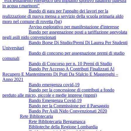
"efficientamento energetico dell'impianto sportivo natatorio palestra
in acqua r.marinoni"
Bando di gara per l'appalto dei lavori per la
realizzazione di nuova mensa a servizio della scuola primaria aldo
moro nel comune di rovetta (bg)
Avviso esplorativo per manifestazione d'interesse
Bando per assegnazione posti a tariffazione agevolata
negli asili nido convenzionati
Bando Borse Di Studio/Premi Di Laurea Per Studenti
Universitari
Bando di concorso per assegnazione premi di studio
comunali
Bando di Concorso per n. 10 Premi di Studio
Bando Per Accesso A Contributi Finalizzati Al
Recupero E Mantenimento Di Prati Da Sfalcio E Maggenghi –
Anno 2021
Bando emergenza covid-19
Bando per la concessione di contributi a fondo
perduto alle micro, piccole e medie imprese (mpmi)
Bando Emergenza Covid-19
Bando per la Commissione per il Paesaggio
Bando Per Asili Nido Convenzionati 2020
Rete Bibliotecaria
Rete Bibliotecaria Bergamasca
Biblioteche della Regione Lombardia