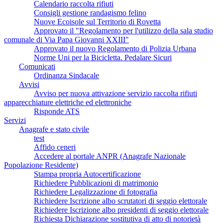
Calendario raccolta rifiuti
Consigli gestione randagismo felino
Nuove Ecoisole sul Territorio di Rovetta
Approvato il "Regolamento per l'utilizzo della sala studio
comunale di Via Papa Giovanni XXIII"
Approvato il nuovo Regolamento di Polizia Urbana
Norme Uni per la Bicicletta. Pedalare Sicuri
Comunicati
Ordinanza Sindacale
Avvisi
Avviso per nuova attivazione servizio raccolta rifiuti
apparecchiature elettriche ed elettroniche
Risponde ATS
Servizi
Anagrafe e stato civile
test
Affido ceneri
Accedere al portale ANPR (Anagrafe Nazionale
Popolazione Residente)
Stampa propria Autocertificazione
Richiedere Pubblicazioni di matrimonio
Richiedere Legalizzazione di fotografia
Richiedere Iscrizione albo scrutatori di seggio elettorale
Richiedere Iscrizione albo presidenti di seggio elettorale
Richiesta Dichiarazione sostitutiva di atto di notorietà