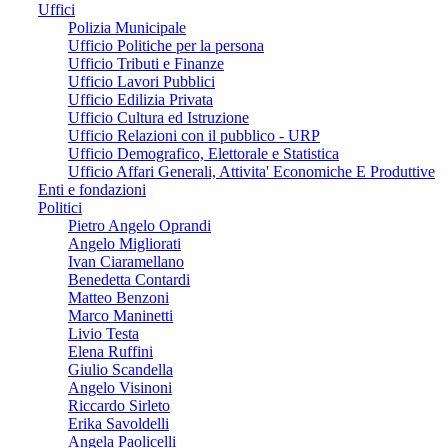
Uffici
Polizia Municipale
Ufficio Politiche per la persona
Ufficio Tributi e Finanze
Ufficio Lavori Pubblici
Ufficio Edilizia Privata
Ufficio Cultura ed Istruzione
Ufficio Relazioni con il pubblico - URP
Ufficio Demografico, Elettorale e Statistica
Ufficio Affari Generali, Attivita' Economiche E Produttive
Enti e fondazioni
Politici
Pietro Angelo Oprandi
Angelo Migliorati
Ivan Ciaramellano
Benedetta Contardi
Matteo Benzoni
Marco Maninetti
Livio Testa
Elena Ruffini
Giulio Scandella
Angelo Visinoni
Riccardo Sirleto
Erika Savoldelli
Angela Paolicelli