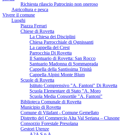
Richiesta rilascio Patrocinio non oneroso
Agricoltura e pesca
Vivere il comune
Luoghi
Piazza Ferrari
Chiese di Rovetta
La Chiesa dei Disciplini
Chiesa Parrocchiale di Ognissanti
La cappella del Crest
Parrocchia Di Rovetta
Il Santuario di Rovetta: San Rocco
Santuario Madonna di Sommaprada
Cappella della Santissima Trinità
Cappella Alpini Monte Blum
Scuole di Rovetta
Istituto Comprensivo "A. Fantoni" Di Rovetta
Scuola Elementare di Stato "A. Moro
Scuola Media Consortile "A. Fantoni"
Biblioteca Comunale di Rovetta
Municipio di Rovetta
Comune di Vilafant - Comune Gemellato
Distretto del Commercio Alta Val Seriana – Clusone
Consorzio Forestale Presolana
Gestori Utenze
A2A S.p.A.