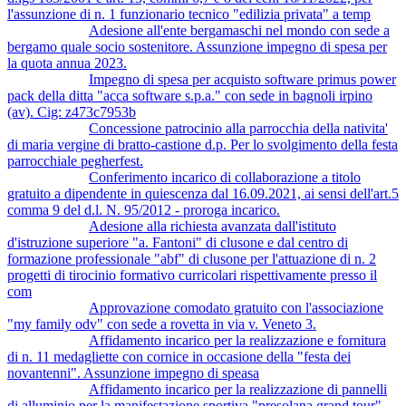
l'assunzione di n. 1 funzionario tecnico "edilizia privata" a temp
Adesione all'ente bergamaschi nel mondo con sede a
bergamo quale socio sostenitore. Assunzione impegno di spesa per
la quota annua 2023.
Impegno di spesa per acquisto software primus power
pack della ditta "acca software s.p.a." con sede in bagnoli irpino
(av). Cig: z473c7953b
Concessione patrocinio alla parrocchia della nativita'
di maria vergine di bratto-castione d.p. Per lo svolgimento della festa
parrocchiale pegherfest.
Conferimento incarico di collaborazione a titolo
gratuito a dipendente in quiescenza dal 16.09.2021, ai sensi dell'art.5
comma 9 del d.l. N. 95/2012 - proroga incarico.
Adesione alla richiesta avanzata dall'istituto
d'istruzione superiore "a. Fantoni" di clusone e dal centro di
formazione professionale "abf" di clusone per l'attuazione di n. 2
progetti di tirocinio formativo curricolari rispettivamente presso il
com
Approvazione comodato gratuito con l'associazione
"my family odv" con sede a rovetta in via v. Veneto 3.
Affidamento incarico per la realizzazione e fornitura
di n. 11 medagliette con cornice in occasione della "festa dei
novantenni". Assunzione impegno di speasa
Affidamento incarico per la realizzazione di pannelli
di alluminio per la manifestazione sportiva "presolana grand tour".