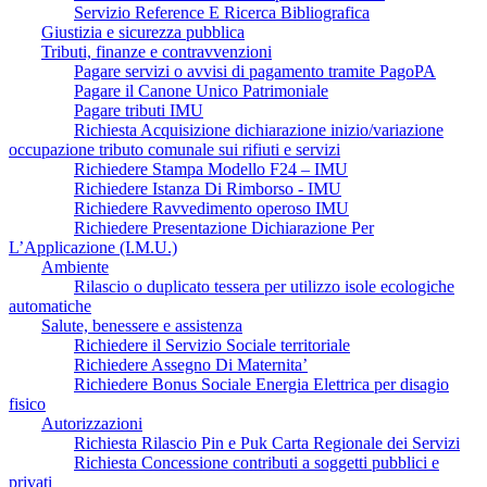
Servizio Reference E Ricerca Bibliografica
Giustizia e sicurezza pubblica
Tributi, finanze e contravvenzioni
Pagare servizi o avvisi di pagamento tramite PagoPA
Pagare il Canone Unico Patrimoniale
Pagare tributi IMU
Richiesta Acquisizione dichiarazione inizio/variazione
occupazione tributo comunale sui rifiuti e servizi
Richiedere Stampa Modello F24 – IMU
Richiedere Istanza Di Rimborso - IMU
Richiedere Ravvedimento operoso IMU
Richiedere Presentazione Dichiarazione Per
L’Applicazione (I.M.U.)
Ambiente
Rilascio o duplicato tessera per utilizzo isole ecologiche
automatiche
Salute, benessere e assistenza
Richiedere il Servizio Sociale territoriale
Richiedere Assegno Di Maternita’
Richiedere Bonus Sociale Energia Elettrica per disagio
fisico
Autorizzazioni
Richiesta Rilascio Pin e Puk Carta Regionale dei Servizi
Richiesta Concessione contributi a soggetti pubblici e
privati