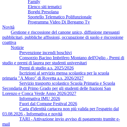
Family
Elenco siti tematici
Borghi Presolana
Sportello Telematico Polifunzionale
Programma Video Di Bergamo Tv
Novità
Gestione e riscossione del canone unico, diffusione messaggi
pubblicitari, pubbliche affissioni, occupazione di suolo e riscossione
coattiva
Notizie
Prevenzione incendi boschivi
Consorzio Bacino Imbrifero Montano dell'Oglio - Premi di
studio e premi di laurea per studenti universitari
Premi di studio a.s. 2025/2026
Iscrizioni al servizio mensa scolastica per la scuola
primaria "A.Moro" di Rovetta a.s. 2026/2027
Servizio trasporto scolastico Scuola Primaria e Scuola
Secondaria di Primo Grado per gli studenti delle frazioni San
Lorenzo e Conca Verde Anno 2026/2027
Informativa IMU 2026
Fuori dal Comune Festival 2026
Carta d'identità cartacea non più valida per l'espatrio dal
03.08.2026 - Informativa e novità
TARI - Attivazione invio avviso di pagamento tramite e-
mail