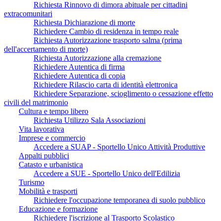
Richiesta Rinnovo di dimora abituale per cittadini
extracomunitari
Richiesta Dichiarazione di morte
Richiedere Cambio di residenza in tempo reale
Richiesta Autorizzazione trasporto salma (prima
dell'accertamento di morte)
Richiesta Autorizzazione alla cremazione
Richiedere Autentica di firma
Richiedere Autentica di copia
Richiedere Rilascio carta di identità elettronica
Richiedere Separazione, scioglimento o cessazione effetto
civili del matrimonio
Cultura e tempo libero
Richiesta Utilizzo Sala Associazioni
Vita lavorativa
Imprese e commercio
Accedere a SUAP - Sportello Unico Attività Produttive
Appalti pubblici
Catasto e urbanistica
Accedere a SUE - Sportello Unico dell'Edilizia
Turismo
Mobilità e trasporti
Richiedere l'occupazione temporanea di suolo pubblico
Educazione e formazione
Richiedere l'iscrizione al Trasporto Scolastico