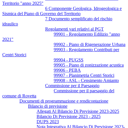
Territorio "anno 2025"
6 Componente Geologica, Idrogeologica e
Sismica del Piano di Governo del Territorio
7 Documento semplificato del rischio
idraulico
Regolamenti vari relativi al PGT
99901 - Regolamento Edilizio "anno
2021"
99902 - Piano di Rigenerazione Urbana
99903 - Regolamento Contributi per
Centri Storici
99904 - PUGSS
99905 - Piano di zonizzazione acustica
99906 - PEBA
99907 - Planimetria Centri Storici
99908 - ASL - Censimento Amianto
Commissione per il Paesaggio
Commissione per il paesaggio del
comune di Rovetta
Documenti di programmazione e rendicontazione
Bilancio di previsione
Allegati Al Bilancio Di Previsione 2023-2025
Bilancio Di Previsione 2023 - 2025
DUPS 2023
Nota Integrativa Al Bilancio Di Previsione 2023-