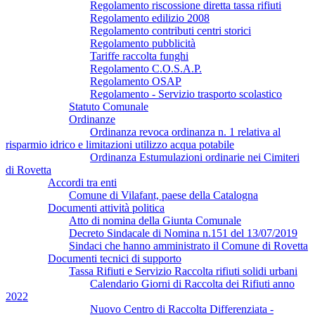
Regolamento riscossione diretta tassa rifiuti
Regolamento edilizio 2008
Regolamento contributi centri storici
Regolamento pubblicità
Tariffe raccolta funghi
Regolamento C.O.S.A.P.
Regolamento OSAP
Regolamento - Servizio trasporto scolastico
Statuto Comunale
Ordinanze
Ordinanza revoca ordinanza n. 1 relativa al
risparmio idrico e limitazioni utilizzo acqua potabile
Ordinanza Estumulazioni ordinarie nei Cimiteri
di Rovetta
Accordi tra enti
Comune di Vilafant, paese della Catalogna
Documenti attività politica
Atto di nomina della Giunta Comunale
Decreto Sindacale di Nomina n.151 del 13/07/2019
Sindaci che hanno amministrato il Comune di Rovetta
Documenti tecnici di supporto
Tassa Rifiuti e Servizio Raccolta rifiuti solidi urbani
Calendario Giorni di Raccolta dei Rifiuti anno
2022
Nuovo Centro di Raccolta Differenziata -