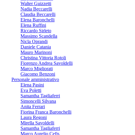
Walter Guizzetti
Nadia Beccarelli
Claudia Beccarelli
Elena Baronchelli
Elena Ruffini
Riccardo Sirleto
Massimo Scandella
Nicla Oprandi
Daniele Catania
Mauro Marinoni
Christina Vittoria Rotoli
Fiorenzo Andrea Savoldelli
Marco Migliorati
Giacomo Benzoni
Personale amministrativo
Elena Pasini
Eva Poletti
Samantha Tagliaferri
Simoncelli Silvana
Anita Ferrari
Fiorina Franca Baronchelli
Laura Regoni
Mirella Savoldelli
Samantha Tagliaferri
Marco Aurelio Cefis