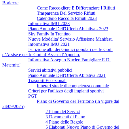
Borlezze
Come Raccogliere E Differenziare I Rifiuti
Trasparenza Del Servizio Rifiuti
Calendario Raccolta Rifiuti 2023
Informativa IMU 2023
Piano Annuale Dell'Offerta Abitativa - 2023
Sky Family In Trentino
Nuove Modalita' Servizio Affissione Manifesti
Informativa IMU 2021
Iscrizione albi dei Giudici popolari per le Corti
d’Assise e per le Corti d’Assise d’Appello.
Informativa Assegno Nucleo Famigliare E Di
Maternita'
Servizi abitativi pubblici
Piano Annuale Dell'Offerta Abitativa 2021
Trasporti Eccezionali
Itinerari strade di competenza comunale
Criteri per l'utilizzo degli impianti sportivi
PGT
Piano di Governo del Territorio (in vigore dal
24/09/2025)
2 Piano dei Servizi
3 Documenti di Piano
4 Piano delle Regole
5 Elaborati Nuovo Piano di Governo del