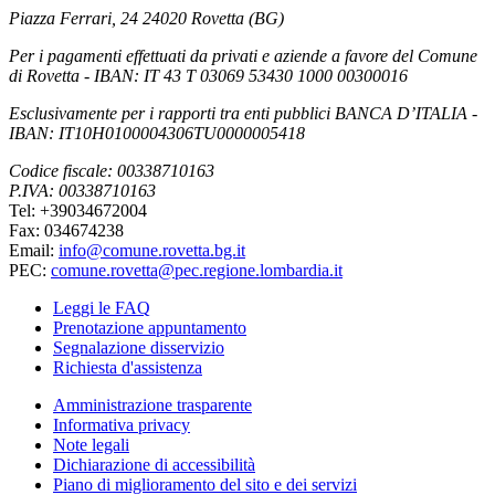
Piazza Ferrari, 24 24020 Rovetta (BG)
Per i pagamenti effettuati da privati e aziende a favore del Comune
di Rovetta - IBAN: IT 43 T 03069 53430 1000 00300016
Esclusivamente per i rapporti tra enti pubblici BANCA D’ITALIA -
IBAN: IT10H0100004306TU0000005418
Codice fiscale: 00338710163
P.IVA: 00338710163
Tel: +39034672004
Fax: 034674238
Email:
info@comune.rovetta.bg.it
PEC:
comune.rovetta@pec.regione.lombardia.it
Leggi le FAQ
Prenotazione appuntamento
Segnalazione disservizio
Richiesta d'assistenza
Amministrazione trasparente
Informativa privacy
Note legali
Dichiarazione di accessibilità
Piano di miglioramento del sito e dei servizi