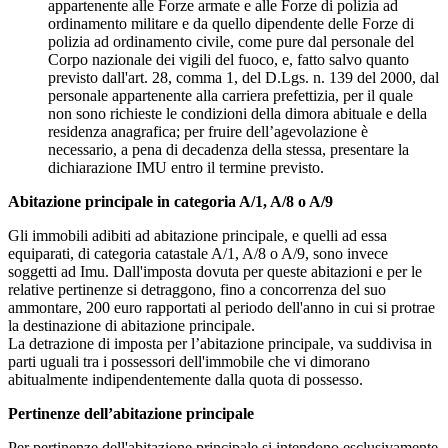
appartenente alle Forze armate e alle Forze di polizia ad
ordinamento militare e da quello dipendente delle Forze di
polizia ad ordinamento civile, come pure dal personale del
Corpo nazionale dei vigili del fuoco, e, fatto salvo quanto
previsto dall'art. 28, comma 1, del D.Lgs. n. 139 del 2000, dal
personale appartenente alla carriera prefettizia, per il quale
non sono richieste le condizioni della dimora abituale e della
residenza anagrafica; per fruire dell’agevolazione è
necessario, a pena di decadenza della stessa, presentare la
dichiarazione IMU entro il termine previsto.
Abitazione principale in categoria A/1, A/8 o A/9
Gli immobili adibiti ad abitazione principale, e quelli ad essa
equiparati, di categoria catastale A/1, A/8 o A/9, sono invece
soggetti ad Imu. Dall'imposta dovuta per queste abitazioni e per le
relative pertinenze si detraggono, fino a concorrenza del suo
ammontare, 200 euro rapportati al periodo dell'anno in cui si protrae
la destinazione di abitazione principale.
La detrazione di imposta per l’abitazione principale, va suddivisa in
parti uguali tra i possessori dell'immobile che vi dimorano
abitualmente indipendentemente dalla quota di possesso.
Pertinenze dell’abitazione principale
Per pertinenze dell'abitazione principale si intendono esclusivamente