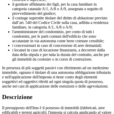
il genitore affidatario dei figli, per la casa familiare in
categoria catastale A/1, A/8 o A/9, assegnata a seguito di
provvedimento del giudice;
il coniuge superstite titolare del diritto di abitazione previsto
dall’art. 540 del Codice Civile sulla casa, adibita a residenza
familiare, in categoria A/1, A/8 o A/9;
l'amministratore del condominio, per conto di tutti i
condomini, per le parti comuni dell'edificio che sono
accatastate in via autonoma come bene comune censibile;
i concessionari in caso di concessione di aree demaniali;
i locatari in caso di locazione finanziaria, a decorrere dalla
data della stipula e per tutta la durata del contratto, anche per
gli immobili da costruire o in corso di costruzione.
In presenza di più soggetti passivi con riferimento ad un medesimo
immobile, ognuno è titolare di una autonoma obbligazione tributaria
e nell'applicazione dell'imposta si tiene conto degli elementi
soggettivi ed oggettivi riferiti ad ogni singola quota di possesso,
anche nei casi di applicazione delle esenzioni o delle agevolazioni.
Descrizione
Il presupposto dell'Imu è il possesso di immobili (fabbricati, aree
edificabili e terreni agricoli); l'imposta si calcola applicando al valore