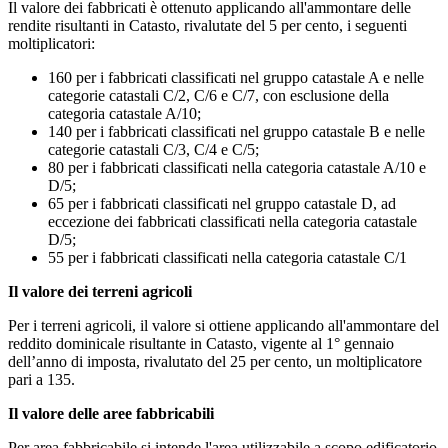
Il valore dei fabbricati è ottenuto applicando all'ammontare delle
rendite risultanti in Catasto, rivalutate del 5 per cento, i seguenti
moltiplicatori:
160 per i fabbricati classificati nel gruppo catastale A e nelle
categorie catastali C/2, C/6 e C/7, con esclusione della
categoria catastale A/10;
140 per i fabbricati classificati nel gruppo catastale B e nelle
categorie catastali C/3, C/4 e C/5;
80 per i fabbricati classificati nella categoria catastale A/10 e
D/5;
65 per i fabbricati classificati nel gruppo catastale D, ad
eccezione dei fabbricati classificati nella categoria catastale
D/5;
55 per i fabbricati classificati nella categoria catastale C/1
Il valore dei terreni agricoli
Per i terreni agricoli, il valore si ottiene applicando all'ammontare del
reddito dominicale risultante in Catasto, vigente al 1° gennaio
dell’anno di imposta, rivalutato del 25 per cento, un moltiplicatore
pari a 135.
Il valore delle aree fabbricabili
Per area fabbricabile si intende l'area utilizzabile a scopo edificatorio