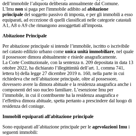
dell’immobile l’aliquota deliberata annualmente dal Comune.
L'Imu
non
si paga per l'immobile adibito ad
abitazione
principale
del soggetto passivo di imposta, e per gli immobili a esso
equiparati, ad eccezione di quelli classificati nelle categorie catastali
A1, A8 o A9 che rimangono assoggettati all'imposta.
Abitazione Principale
Per abitazione principale si intende l’immobile, iscritto o iscrivibile
nel catasto edilizio urbano come
unica unità immobiliare
, nel quale
il possessore dimora abitualmente e risiede anagraficamente.
La Corte Costituzionale, con la sentenza n. 209 depositata in data 13
ottobre 2022, ha dichiarato l’illegittimità dell’art. 1, comma 741,
lettera b) della legge 27 dicembre 2019 n. 160, nella parte in cui
richiedeva che nell’abitazione principale, oltre al possessore,
dovessero avere la dimora abituale e la residenza anagrafica anche i
componenti del suo nucleo familiare. L’esenzione Imu per
l’immobile, in cui il contribuente ha la residenza anagrafica e
l’effettiva dimora abituale, spetta pertanto a prescindere dal luogo di
residenza del coniuge.
Immobili equiparati all'abitazione principale
Sono equiparati all’abitazione principale per le
agevolazioni Imu
i
seguenti immobili: