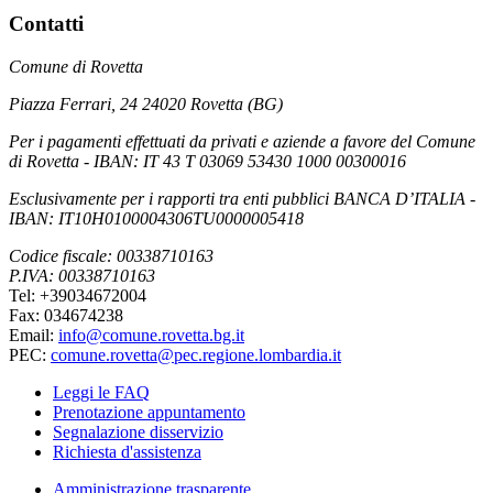
Contatti
Comune di Rovetta
Piazza Ferrari, 24 24020 Rovetta (BG)
Per i pagamenti effettuati da privati e aziende a favore del Comune
di Rovetta - IBAN: IT 43 T 03069 53430 1000 00300016
Esclusivamente per i rapporti tra enti pubblici BANCA D’ITALIA -
IBAN: IT10H0100004306TU0000005418
Codice fiscale: 00338710163
P.IVA: 00338710163
Tel: +39034672004
Fax: 034674238
Email:
info@comune.rovetta.bg.it
PEC:
comune.rovetta@pec.regione.lombardia.it
Leggi le FAQ
Prenotazione appuntamento
Segnalazione disservizio
Richiesta d'assistenza
Amministrazione trasparente