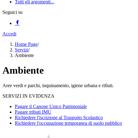
Tutti gli argomenti...
Seguici su
Accedi
Home Page
/
Servizi
/
Ambiente
Ambiente
Aree verdi e parchi, inquinamento, igiene urbana e rifiuti.
SERVIZI IN EVIDENZA
Pagare il Canone Unico Patrimoniale
Pagare tributi IMU
Richiedere l'iscrizione al Trasporto Scolastico
Richiedere l'occupazione temporanea di suolo pubblico