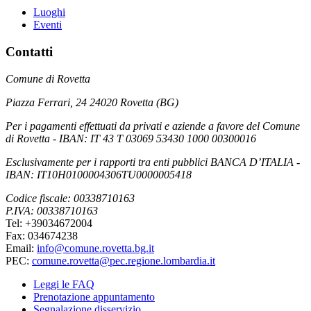
Luoghi
Eventi
Contatti
Comune di Rovetta
Piazza Ferrari, 24 24020 Rovetta (BG)
Per i pagamenti effettuati da privati e aziende a favore del Comune
di Rovetta - IBAN: IT 43 T 03069 53430 1000 00300016
Esclusivamente per i rapporti tra enti pubblici BANCA D’ITALIA -
IBAN: IT10H0100004306TU0000005418
Codice fiscale: 00338710163
P.IVA: 00338710163
Tel: +39034672004
Fax: 034674238
Email:
info@comune.rovetta.bg.it
PEC:
comune.rovetta@pec.regione.lombardia.it
Leggi le FAQ
Prenotazione appuntamento
Segnalazione disservizio