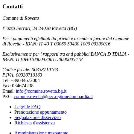
Contatti
Comune di Rovetta
Piazza Ferrari, 24 24020 Rovetta (BG)
Per i pagamenti effettuati da privati e aziende a favore del Comune
di Rovetta - IBAN: IT 43 T 03069 53430 1000 00300016
Esclusivamente per i rapporti tra enti pubblici BANCA D’ITALIA -
IBAN: IT10H0100004306TU0000005418
Codice fiscale: 00338710163
P.IVA: 00338710163
Tel: +39034672004
Fax: 034674238
Email:
info@comune.rovetta.bg.it
PEC:
comune.rovetta@pec.regione.lombardia.it
Leggi le FAQ
Prenotazione appuntamento
Segnalazione disservizio
Richiesta d'assistenza
Amministrazione trasparente