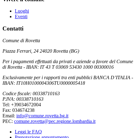
Luoghi
Eventi
Contatti
Comune di Rovetta
Piazza Ferrari, 24 24020 Rovetta (BG)
Per i pagamenti effettuati da privati e aziende a favore del Comune
di Rovetta - IBAN: IT 43 T 03069 53430 1000 00300016
Esclusivamente per i rapporti tra enti pubblici BANCA D’ITALIA -
IBAN: IT10H0100004306TU0000005418
Codice fiscale: 00338710163
P.IVA: 00338710163
Tel: +39034672004
Fax: 034674238
Email:
info@comune.rovetta.bg.it
PEC:
comune.rovetta@pec.regione.lombardia.it
Leggi le FAQ
Prenotazione appuntamento