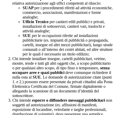
relativa autorizzazione agli uffici competenti al rilascio:
SUAP
per i procedimenti riferiti ad attività economiche,
commercio, associazioni, manifestazioni e forme
analoghe;
Ufficio Tecnico
per cantieri edili pubblici e privati,
installazioni di sottoservizi, cantieri vari, traslochi e
attività analoghe;
SUE
per le occupazioni riferite ad installazioni
pubblicitarie (es. impianti di pubblicità o propaganda,
cartelli, insegne ed altri mezzi pubblicitari), lungo strade
comunali o all’interno dei centri abitati, ed altre strutture
per le quali è necessario un titolo edilizio;
Chi intende installare insegne, cartelli pubblicitari, vetrine,
mostre, tende e tutti gli altri oggetti che, a scopo pubblicitario
o per qualsiasi altro scopo, di tipo fisso o temporaneo,
senza
occupare aree e spazi pubblici
deve comunque richiedere il
nulla osta al
SUE
. Le domande di autorizzazione citate (punti
1. e 2.) possono essere presentate da privati cittadini alla Posta
Elettronica Certificata del Comune, firmate digitalmente o
allegando la scansione di un documento d’identità del
sottoscrittore.
Chi intende
esporre o diffondere messaggi pubblicitari
non
soggetti ad autorizzazione (es. affissioni di manifesti,
esposizione di locandine, vetrofanie e targhe professionali,
distribuzione di volantini), deve presentare una semplice