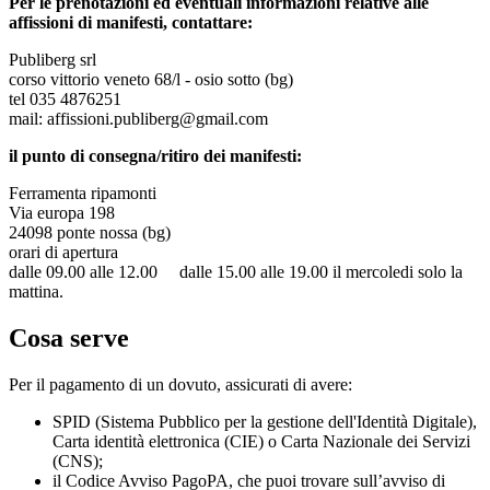
Per le prenotazioni ed eventuali informazioni relative alle
affissioni di manifesti, contattare:
Publiberg srl
corso vittorio veneto 68/l - osio sotto (bg)
tel 035 4876251
mail: affissioni.publiberg@gmail.com
il punto di consegna/ritiro dei manifesti:
Ferramenta ripamonti
Via europa 198
24098 ponte nossa (bg)
orari di apertura
dalle 09.00 alle 12.00 dalle 15.00 alle 19.00 il mercoledi solo la
mattina.
Cosa serve
Per il pagamento di un dovuto, assicurati di avere:
SPID (Sistema Pubblico per la gestione dell'Identità Digitale),
Carta identità elettronica (CIE) o Carta Nazionale dei Servizi
(CNS);
il Codice Avviso PagoPA, che puoi trovare sull’avviso di