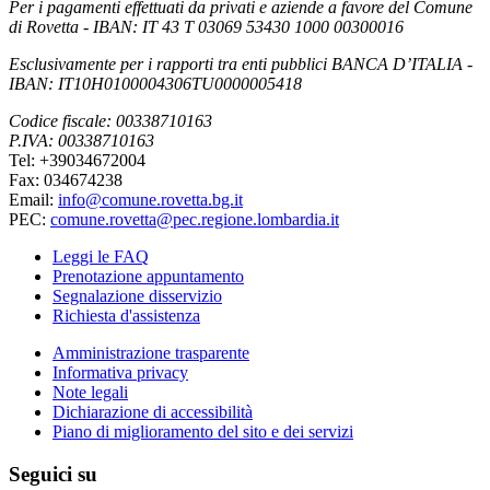
Per i pagamenti effettuati da privati e aziende a favore del Comune
di Rovetta - IBAN: IT 43 T 03069 53430 1000 00300016
Esclusivamente per i rapporti tra enti pubblici BANCA D’ITALIA -
IBAN: IT10H0100004306TU0000005418
Codice fiscale: 00338710163
P.IVA: 00338710163
Tel: +39034672004
Fax: 034674238
Email:
info@comune.rovetta.bg.it
PEC:
comune.rovetta@pec.regione.lombardia.it
Leggi le FAQ
Prenotazione appuntamento
Segnalazione disservizio
Richiesta d'assistenza
Amministrazione trasparente
Informativa privacy
Note legali
Dichiarazione di accessibilità
Piano di miglioramento del sito e dei servizi
Seguici su