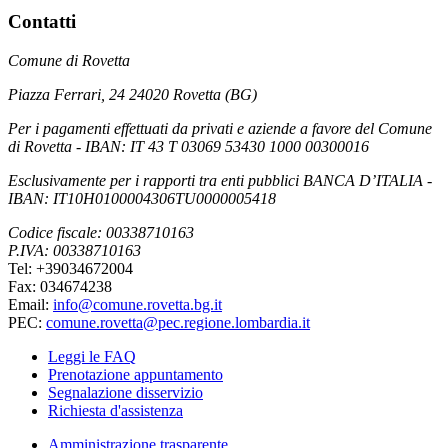
Contatti
Comune di Rovetta
Piazza Ferrari, 24 24020 Rovetta (BG)
Per i pagamenti effettuati da privati e aziende a favore del Comune
di Rovetta - IBAN: IT 43 T 03069 53430 1000 00300016
Esclusivamente per i rapporti tra enti pubblici BANCA D’ITALIA -
IBAN: IT10H0100004306TU0000005418
Codice fiscale: 00338710163
P.IVA: 00338710163
Tel: +39034672004
Fax: 034674238
Email:
info@comune.rovetta.bg.it
PEC:
comune.rovetta@pec.regione.lombardia.it
Leggi le FAQ
Prenotazione appuntamento
Segnalazione disservizio
Richiesta d'assistenza
Amministrazione trasparente