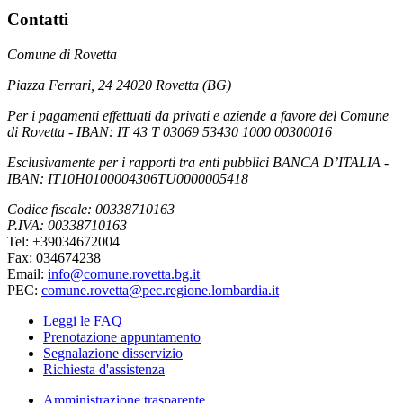
Contatti
Comune di Rovetta
Piazza Ferrari, 24 24020 Rovetta (BG)
Per i pagamenti effettuati da privati e aziende a favore del Comune
di Rovetta - IBAN: IT 43 T 03069 53430 1000 00300016
Esclusivamente per i rapporti tra enti pubblici BANCA D’ITALIA -
IBAN: IT10H0100004306TU0000005418
Codice fiscale: 00338710163
P.IVA: 00338710163
Tel: +39034672004
Fax: 034674238
Email:
info@comune.rovetta.bg.it
PEC:
comune.rovetta@pec.regione.lombardia.it
Leggi le FAQ
Prenotazione appuntamento
Segnalazione disservizio
Richiesta d'assistenza
Amministrazione trasparente