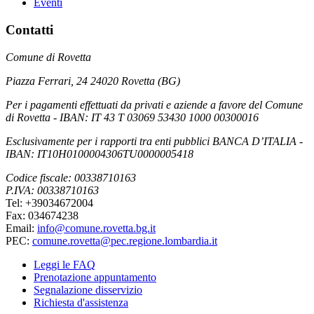
Eventi
Contatti
Comune di Rovetta
Piazza Ferrari, 24 24020 Rovetta (BG)
Per i pagamenti effettuati da privati e aziende a favore del Comune
di Rovetta - IBAN: IT 43 T 03069 53430 1000 00300016
Esclusivamente per i rapporti tra enti pubblici BANCA D’ITALIA -
IBAN: IT10H0100004306TU0000005418
Codice fiscale: 00338710163
P.IVA: 00338710163
Tel: +39034672004
Fax: 034674238
Email:
info@comune.rovetta.bg.it
PEC:
comune.rovetta@pec.regione.lombardia.it
Leggi le FAQ
Prenotazione appuntamento
Segnalazione disservizio
Richiesta d'assistenza