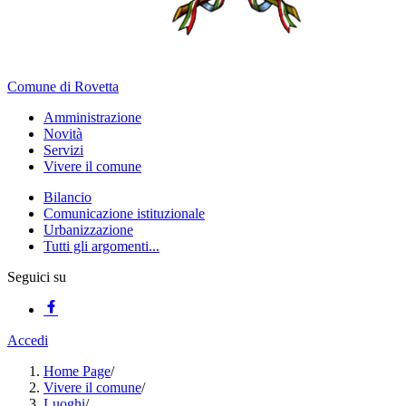
Comune di Rovetta
Amministrazione
Novità
Servizi
Vivere il comune
Bilancio
Comunicazione istituzionale
Urbanizzazione
Tutti gli argomenti...
Seguici su
Accedi
Home Page
/
Vivere il comune
/
Luoghi
/