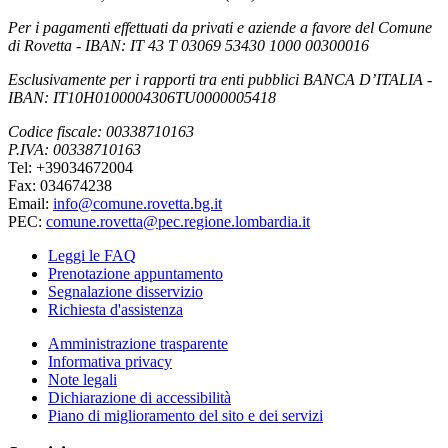
Per i pagamenti effettuati da privati e aziende a favore del Comune
di Rovetta - IBAN: IT 43 T 03069 53430 1000 00300016
Esclusivamente per i rapporti tra enti pubblici BANCA D’ITALIA -
IBAN: IT10H0100004306TU0000005418
Codice fiscale: 00338710163
P.IVA: 00338710163
Tel: +39034672004
Fax: 034674238
Email:
info@comune.rovetta.bg.it
PEC:
comune.rovetta@pec.regione.lombardia.it
Leggi le FAQ
Prenotazione appuntamento
Segnalazione disservizio
Richiesta d'assistenza
Amministrazione trasparente
Informativa privacy
Note legali
Dichiarazione di accessibilità
Piano di miglioramento del sito e dei servizi