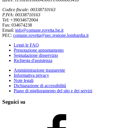
Codice fiscale: 00338710163
P.IVA: 00338710163
Tel: +39034672004
Fax: 034674238
Email:
info@comune.rovetta.bg.it
PEC:
comune.rovetta@pec.regione.lombardia.it
Leggi le FAQ
Prenotazione appuntamento
Segnalazione disservizio
Richiesta d'assistenza
Amministrazione trasparente
Informativa privacy
Note legali
Dichiarazione di accessibilità
Piano di miglioramento del sito e dei servizi
Seguici su