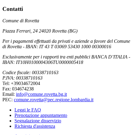
Contatti
Comune di Rovetta
Piazza Ferrari, 24 24020 Rovetta (BG)
Per i pagamenti effettuati da privati e aziende a favore del Comune
di Rovetta - IBAN: IT 43 T 03069 53430 1000 00300016
Esclusivamente per i rapporti tra enti pubblici BANCA D’ITALIA -
IBAN: IT10H0100004306TU0000005418
Codice fiscale: 00338710163
P.IVA: 00338710163
Tel: +39034672004
Fax: 034674238
Email:
info@comune.rovetta.bg.it
PEC:
comune.rovetta@pec.regione.lombardia.it
Leggi le FAQ
Prenotazione appuntamento
Segnalazione disservizio
Richiesta d'assistenza