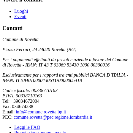
Luoghi
Eventi
Contatti
Comune di Rovetta
Piazza Ferrari, 24 24020 Rovetta (BG)
Per i pagamenti effettuati da privati e aziende a favore del Comune
di Rovetta - IBAN: IT 43 T 03069 53430 1000 00300016
Esclusivamente per i rapporti tra enti pubblici BANCA D’ITALIA -
IBAN: IT10H0100004306TU0000005418
Codice fiscale: 00338710163
P.IVA: 00338710163
Tel: +39034672004
Fax: 034674238
Email:
info@comune.rovetta.bg.it
PEC:
comune.rovetta@pec.regione.lombardia.it
Leggi le FAQ
Prenotazione appuntamento