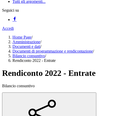
Tutti gli argomenti...
Seguici su
Accedi
Home Page
/
Amministrazione
/
Documenti e dati
/
Documenti di programmazione e rendicontazione
/
Bilancio consuntivo
/
Rendiconto 2022 - Entrate
Rendiconto 2022 - Entrate
Bilancio consuntivo