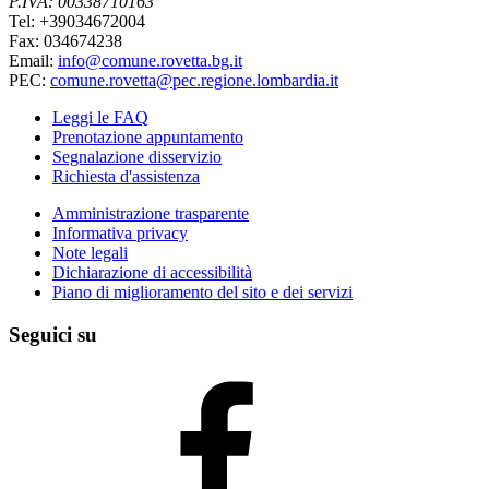
P.IVA: 00338710163
Tel: +39034672004
Fax: 034674238
Email:
info@comune.rovetta.bg.it
PEC:
comune.rovetta@pec.regione.lombardia.it
Leggi le FAQ
Prenotazione appuntamento
Segnalazione disservizio
Richiesta d'assistenza
Amministrazione trasparente
Informativa privacy
Note legali
Dichiarazione di accessibilità
Piano di miglioramento del sito e dei servizi
Seguici su