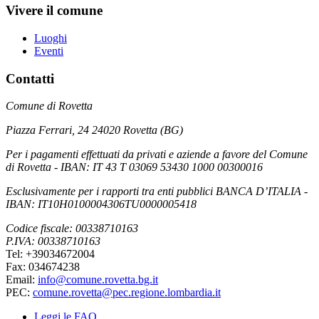
Vivere il comune
Luoghi
Eventi
Contatti
Comune di Rovetta
Piazza Ferrari, 24 24020 Rovetta (BG)
Per i pagamenti effettuati da privati e aziende a favore del Comune
di Rovetta - IBAN: IT 43 T 03069 53430 1000 00300016
Esclusivamente per i rapporti tra enti pubblici BANCA D’ITALIA -
IBAN: IT10H0100004306TU0000005418
Codice fiscale: 00338710163
P.IVA: 00338710163
Tel: +39034672004
Fax: 034674238
Email:
info@comune.rovetta.bg.it
PEC:
comune.rovetta@pec.regione.lombardia.it
Leggi le FAQ