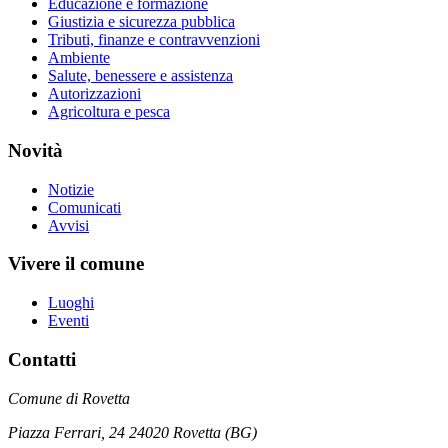
Educazione e formazione
Giustizia e sicurezza pubblica
Tributi, finanze e contravvenzioni
Ambiente
Salute, benessere e assistenza
Autorizzazioni
Agricoltura e pesca
Novità
Notizie
Comunicati
Avvisi
Vivere il comune
Luoghi
Eventi
Contatti
Comune di Rovetta
Piazza Ferrari, 24 24020 Rovetta (BG)