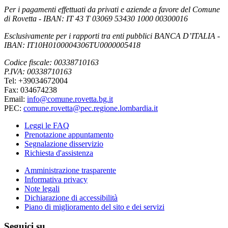
Per i pagamenti effettuati da privati e aziende a favore del Comune
di Rovetta - IBAN: IT 43 T 03069 53430 1000 00300016
Esclusivamente per i rapporti tra enti pubblici BANCA D’ITALIA -
IBAN: IT10H0100004306TU0000005418
Codice fiscale: 00338710163
P.IVA: 00338710163
Tel: +39034672004
Fax: 034674238
Email:
info@comune.rovetta.bg.it
PEC:
comune.rovetta@pec.regione.lombardia.it
Leggi le FAQ
Prenotazione appuntamento
Segnalazione disservizio
Richiesta d'assistenza
Amministrazione trasparente
Informativa privacy
Note legali
Dichiarazione di accessibilità
Piano di miglioramento del sito e dei servizi
Seguici su