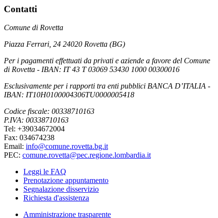
Contatti
Comune di Rovetta
Piazza Ferrari, 24 24020 Rovetta (BG)
Per i pagamenti effettuati da privati e aziende a favore del Comune
di Rovetta - IBAN: IT 43 T 03069 53430 1000 00300016
Esclusivamente per i rapporti tra enti pubblici BANCA D’ITALIA -
IBAN: IT10H0100004306TU0000005418
Codice fiscale: 00338710163
P.IVA: 00338710163
Tel: +39034672004
Fax: 034674238
Email:
info@comune.rovetta.bg.it
PEC:
comune.rovetta@pec.regione.lombardia.it
Leggi le FAQ
Prenotazione appuntamento
Segnalazione disservizio
Richiesta d'assistenza
Amministrazione trasparente