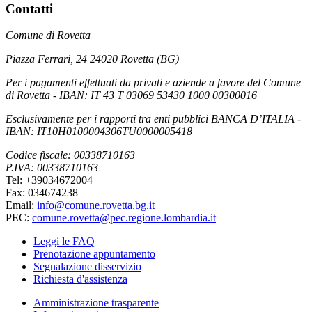
Contatti
Comune di Rovetta
Piazza Ferrari, 24 24020 Rovetta (BG)
Per i pagamenti effettuati da privati e aziende a favore del Comune
di Rovetta - IBAN: IT 43 T 03069 53430 1000 00300016
Esclusivamente per i rapporti tra enti pubblici BANCA D’ITALIA -
IBAN: IT10H0100004306TU0000005418
Codice fiscale: 00338710163
P.IVA: 00338710163
Tel: +39034672004
Fax: 034674238
Email:
info@comune.rovetta.bg.it
PEC:
comune.rovetta@pec.regione.lombardia.it
Leggi le FAQ
Prenotazione appuntamento
Segnalazione disservizio
Richiesta d'assistenza
Amministrazione trasparente