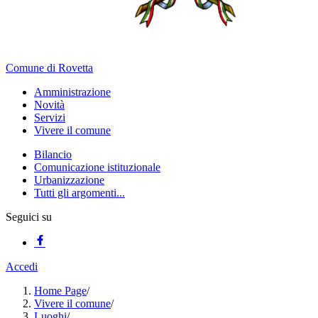
Comune di Rovetta
Amministrazione
Novità
Servizi
Vivere il comune
Bilancio
Comunicazione istituzionale
Urbanizzazione
Tutti gli argomenti...
Seguici su
Accedi
Home Page
/
Vivere il comune
/
Luoghi
/