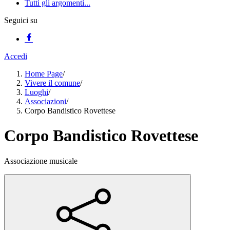
Tutti gli argomenti...
Seguici su
Accedi
Home Page
/
Vivere il comune
/
Luoghi
/
Associazioni
/
Corpo Bandistico Rovettese
Corpo Bandistico Rovettese
Associazione musicale