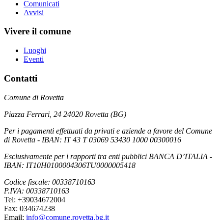
Comunicati
Avvisi
Vivere il comune
Luoghi
Eventi
Contatti
Comune di Rovetta
Piazza Ferrari, 24 24020 Rovetta (BG)
Per i pagamenti effettuati da privati e aziende a favore del Comune
di Rovetta - IBAN: IT 43 T 03069 53430 1000 00300016
Esclusivamente per i rapporti tra enti pubblici BANCA D’ITALIA -
IBAN: IT10H0100004306TU0000005418
Codice fiscale: 00338710163
P.IVA: 00338710163
Tel: +39034672004
Fax: 034674238
Email:
info@comune.rovetta.bg.it