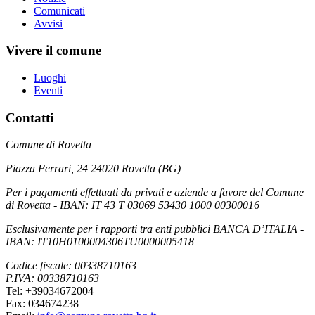
Comunicati
Avvisi
Vivere il comune
Luoghi
Eventi
Contatti
Comune di Rovetta
Piazza Ferrari, 24 24020 Rovetta (BG)
Per i pagamenti effettuati da privati e aziende a favore del Comune
di Rovetta - IBAN: IT 43 T 03069 53430 1000 00300016
Esclusivamente per i rapporti tra enti pubblici BANCA D’ITALIA -
IBAN: IT10H0100004306TU0000005418
Codice fiscale: 00338710163
P.IVA: 00338710163
Tel: +39034672004
Fax: 034674238