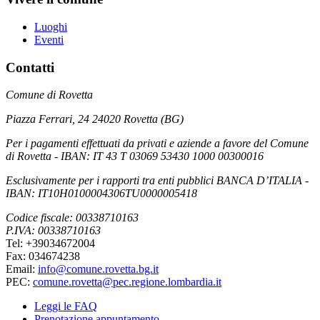
Luoghi
Eventi
Contatti
Comune di Rovetta
Piazza Ferrari, 24 24020 Rovetta (BG)
Per i pagamenti effettuati da privati e aziende a favore del Comune
di Rovetta - IBAN: IT 43 T 03069 53430 1000 00300016
Esclusivamente per i rapporti tra enti pubblici BANCA D’ITALIA -
IBAN: IT10H0100004306TU0000005418
Codice fiscale: 00338710163
P.IVA: 00338710163
Tel: +39034672004
Fax: 034674238
Email:
info@comune.rovetta.bg.it
PEC:
comune.rovetta@pec.regione.lombardia.it
Leggi le FAQ
Prenotazione appuntamento