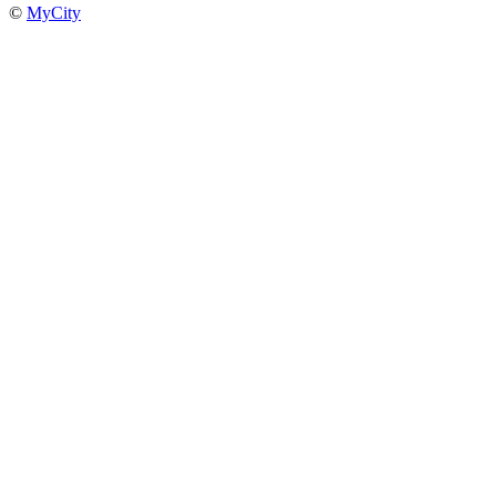
©
MyCity