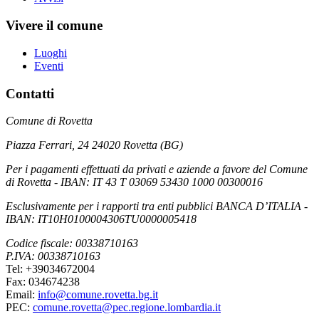
Vivere il comune
Luoghi
Eventi
Contatti
Comune di Rovetta
Piazza Ferrari, 24 24020 Rovetta (BG)
Per i pagamenti effettuati da privati e aziende a favore del Comune
di Rovetta - IBAN: IT 43 T 03069 53430 1000 00300016
Esclusivamente per i rapporti tra enti pubblici BANCA D’ITALIA -
IBAN: IT10H0100004306TU0000005418
Codice fiscale: 00338710163
P.IVA: 00338710163
Tel: +39034672004
Fax: 034674238
Email:
info@comune.rovetta.bg.it
PEC:
comune.rovetta@pec.regione.lombardia.it