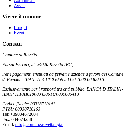
Comunicati
Avvisi
Vivere il comune
Luoghi
Eventi
Contatti
Comune di Rovetta
Piazza Ferrari, 24 24020 Rovetta (BG)
Per i pagamenti effettuati da privati e aziende a favore del Comune
di Rovetta - IBAN: IT 43 T 03069 53430 1000 00300016
Esclusivamente per i rapporti tra enti pubblici BANCA D’ITALIA -
IBAN: IT10H0100004306TU0000005418
Codice fiscale: 00338710163
P.IVA: 00338710163
Tel: +39034672004
Fax: 034674238
Email:
info@comune.rovetta.bg.it