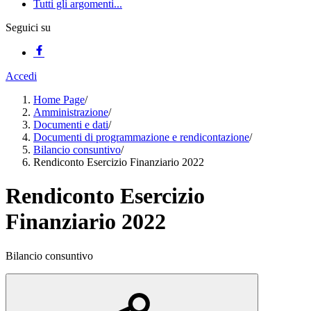
Tutti gli argomenti...
Seguici su
Accedi
Home Page
/
Amministrazione
/
Documenti e dati
/
Documenti di programmazione e rendicontazione
/
Bilancio consuntivo
/
Rendiconto Esercizio Finanziario 2022
Rendiconto Esercizio
Finanziario 2022
Bilancio consuntivo