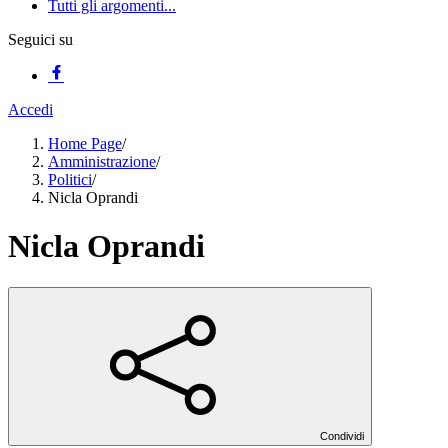
Tutti gli argomenti...
Seguici su
Accedi
Home Page
/
Amministrazione
/
Politici
/
Nicla Oprandi
Nicla Oprandi
Condividi