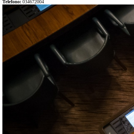
Telefono:
034672004