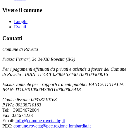
Vivere il comune
Luoghi
Eventi
Contatti
Comune di Rovetta
Piazza Ferrari, 24 24020 Rovetta (BG)
Per i pagamenti effettuati da privati e aziende a favore del Comune
di Rovetta - IBAN: IT 43 T 03069 53430 1000 00300016
Esclusivamente per i rapporti tra enti pubblici BANCA D’ITALIA -
IBAN: IT10H0100004306TU0000005418
Codice fiscale: 00338710163
P.IVA: 00338710163
Tel: +39034672004
Fax: 034674238
Email:
info@comune.rovetta.bg.it
PEC:
comune.rovetta@pec.regione.lombardia.it