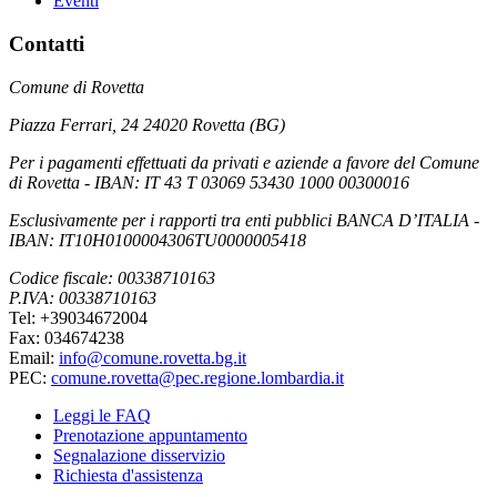
Eventi
Contatti
Comune di Rovetta
Piazza Ferrari, 24 24020 Rovetta (BG)
Per i pagamenti effettuati da privati e aziende a favore del Comune
di Rovetta - IBAN: IT 43 T 03069 53430 1000 00300016
Esclusivamente per i rapporti tra enti pubblici BANCA D’ITALIA -
IBAN: IT10H0100004306TU0000005418
Codice fiscale: 00338710163
P.IVA: 00338710163
Tel: +39034672004
Fax: 034674238
Email:
info@comune.rovetta.bg.it
PEC:
comune.rovetta@pec.regione.lombardia.it
Leggi le FAQ
Prenotazione appuntamento
Segnalazione disservizio
Richiesta d'assistenza