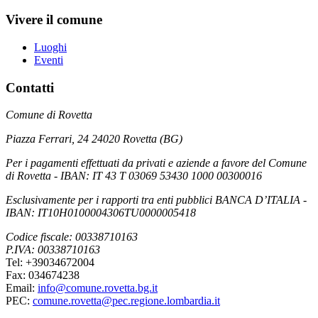
Vivere il comune
Luoghi
Eventi
Contatti
Comune di Rovetta
Piazza Ferrari, 24 24020 Rovetta (BG)
Per i pagamenti effettuati da privati e aziende a favore del Comune
di Rovetta - IBAN: IT 43 T 03069 53430 1000 00300016
Esclusivamente per i rapporti tra enti pubblici BANCA D’ITALIA -
IBAN: IT10H0100004306TU0000005418
Codice fiscale: 00338710163
P.IVA: 00338710163
Tel: +39034672004
Fax: 034674238
Email:
info@comune.rovetta.bg.it
PEC:
comune.rovetta@pec.regione.lombardia.it