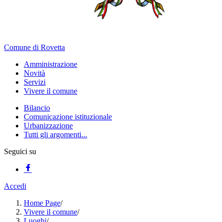
Comune di Rovetta
Amministrazione
Novità
Servizi
Vivere il comune
Bilancio
Comunicazione istituzionale
Urbanizzazione
Tutti gli argomenti...
Seguici su
Accedi
Home Page
/
Vivere il comune
/
Luoghi
/