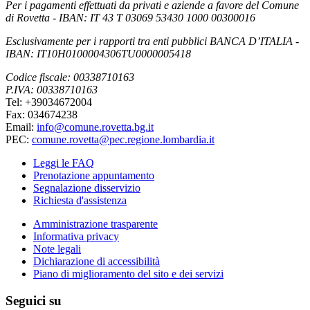
Per i pagamenti effettuati da privati e aziende a favore del Comune
di Rovetta - IBAN: IT 43 T 03069 53430 1000 00300016
Esclusivamente per i rapporti tra enti pubblici BANCA D’ITALIA -
IBAN: IT10H0100004306TU0000005418
Codice fiscale: 00338710163
P.IVA: 00338710163
Tel: +39034672004
Fax: 034674238
Email:
info@comune.rovetta.bg.it
PEC:
comune.rovetta@pec.regione.lombardia.it
Leggi le FAQ
Prenotazione appuntamento
Segnalazione disservizio
Richiesta d'assistenza
Amministrazione trasparente
Informativa privacy
Note legali
Dichiarazione di accessibilità
Piano di miglioramento del sito e dei servizi
Seguici su