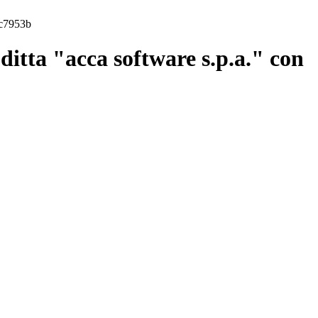
3c7953b
itta "acca software s.p.a." con