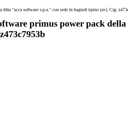
 ditta "acca software s.p.a." con sede in bagnoli irpino (av). Cig: z47
oftware primus power pack della d
: z473c7953b