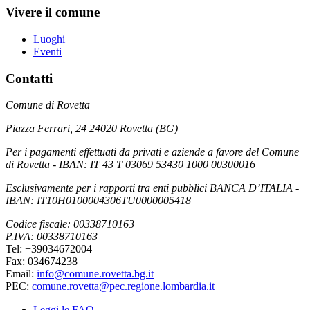
Vivere il comune
Luoghi
Eventi
Contatti
Comune di Rovetta
Piazza Ferrari, 24 24020 Rovetta (BG)
Per i pagamenti effettuati da privati e aziende a favore del Comune
di Rovetta - IBAN: IT 43 T 03069 53430 1000 00300016
Esclusivamente per i rapporti tra enti pubblici BANCA D’ITALIA -
IBAN: IT10H0100004306TU0000005418
Codice fiscale: 00338710163
P.IVA: 00338710163
Tel: +39034672004
Fax: 034674238
Email:
info@comune.rovetta.bg.it
PEC:
comune.rovetta@pec.regione.lombardia.it
Leggi le FAQ