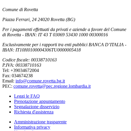
Comune di Rovetta
Piazza Ferrari, 24 24020 Rovetta (BG)
Per i pagamenti effettuati da privati e aziende a favore del Comune
di Rovetta - IBAN: IT 43 T 03069 53430 1000 00300016
Esclusivamente per i rapporti tra enti pubblici BANCA D’ITALIA -
IBAN: IT10H0100004306TU0000005418
Codice fiscale: 00338710163
P.IVA: 00338710163
Tel: +39034672004
Fax: 034674238
Email:
info@comune.rovetta.bg.it
PEC:
comune.rovetta@pec.regione.lombardia.it
Leggi le FAQ
Prenotazione appuntamento
Segnalazione disservizio
Richiesta d'assistenza
Amministrazione trasparente
Informativa privacy