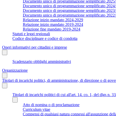
Documento unico di programmazione semplificato 2025
Documento unico di programmazione semplificato 2024
Documento unico di programmazione semplificato 2023
Documento unico di programmazione semplificato 2022
Relazione inizio mandato 2024-2029
Relazione inizio mandato 2019-2024
Relazione fine mandato 2019-2024
Statuti e leggi regionali
Codice disciplinare e codice di condotta
Oneri informativi per cittadini e imprese
Scadenzario obblighi amministrativi
Organizzazione
Titolari di incarichi politici, di amministrazione, di direzione o di gov
Titolari di incarichi politici di cui all'art. 14. co. 1, del dlgs n. 
Atto di nomina o di proclamazione
Curriculum vitae
Compensi di qualsiasi natura connessi all'assunzione dell