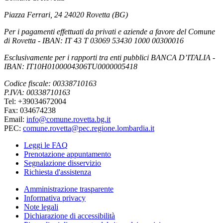
Piazza Ferrari, 24 24020 Rovetta (BG)
Per i pagamenti effettuati da privati e aziende a favore del Comune
di Rovetta - IBAN: IT 43 T 03069 53430 1000 00300016
Esclusivamente per i rapporti tra enti pubblici BANCA D’ITALIA -
IBAN: IT10H0100004306TU0000005418
Codice fiscale: 00338710163
P.IVA: 00338710163
Tel: +39034672004
Fax: 034674238
Email:
info@comune.rovetta.bg.it
PEC:
comune.rovetta@pec.regione.lombardia.it
Leggi le FAQ
Prenotazione appuntamento
Segnalazione disservizio
Richiesta d'assistenza
Amministrazione trasparente
Informativa privacy
Note legali
Dichiarazione di accessibilità