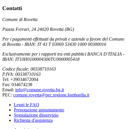
Contatti
Comune di Rovetta
Piazza Ferrari, 24 24020 Rovetta (BG)
Per i pagamenti effettuati da privati e aziende a favore del Comune
di Rovetta - IBAN: IT 43 T 03069 53430 1000 00300016
Esclusivamente per i rapporti tra enti pubblici BANCA D’ITALIA -
IBAN: IT10H0100004306TU0000005418
Codice fiscale: 00338710163
P.IVA: 00338710163
Tel: +39034672004
Fax: 034674238
Email:
info@comune.rovetta.bg.it
PEC:
comune.rovetta@pec.regione.lombardia.it
Leggi le FAQ
Prenotazione appuntamento
Segnalazione disservizio
Richiesta d'assistenza