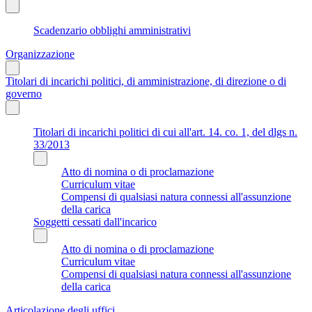
Scadenzario obblighi amministrativi
Organizzazione
Titolari di incarichi politici, di amministrazione, di direzione o di
governo
Titolari di incarichi politici di cui all'art. 14. co. 1, del dlgs n.
33/2013
Atto di nomina o di proclamazione
Curriculum vitae
Compensi di qualsiasi natura connessi all'assunzione
della carica
Soggetti cessati dall'incarico
Atto di nomina o di proclamazione
Curriculum vitae
Compensi di qualsiasi natura connessi all'assunzione
della carica
Articolazione degli uffici