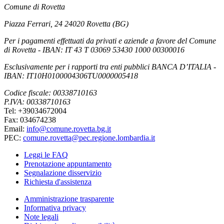
Comune di Rovetta
Piazza Ferrari, 24 24020 Rovetta (BG)
Per i pagamenti effettuati da privati e aziende a favore del Comune
di Rovetta - IBAN: IT 43 T 03069 53430 1000 00300016
Esclusivamente per i rapporti tra enti pubblici BANCA D’ITALIA -
IBAN: IT10H0100004306TU0000005418
Codice fiscale: 00338710163
P.IVA: 00338710163
Tel: +39034672004
Fax: 034674238
Email:
info@comune.rovetta.bg.it
PEC:
comune.rovetta@pec.regione.lombardia.it
Leggi le FAQ
Prenotazione appuntamento
Segnalazione disservizio
Richiesta d'assistenza
Amministrazione trasparente
Informativa privacy
Note legali