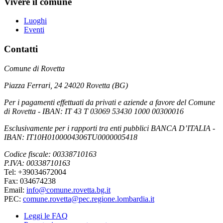
Vivere il comune
Luoghi
Eventi
Contatti
Comune di Rovetta
Piazza Ferrari, 24 24020 Rovetta (BG)
Per i pagamenti effettuati da privati e aziende a favore del Comune
di Rovetta - IBAN: IT 43 T 03069 53430 1000 00300016
Esclusivamente per i rapporti tra enti pubblici BANCA D’ITALIA -
IBAN: IT10H0100004306TU0000005418
Codice fiscale: 00338710163
P.IVA: 00338710163
Tel: +39034672004
Fax: 034674238
Email:
info@comune.rovetta.bg.it
PEC:
comune.rovetta@pec.regione.lombardia.it
Leggi le FAQ