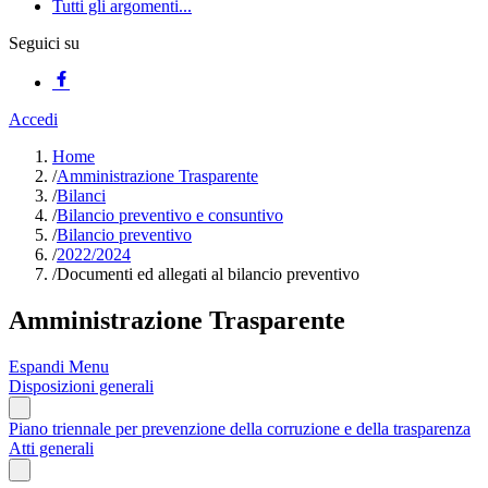
Tutti gli argomenti...
Seguici su
Accedi
Home
/
Amministrazione Trasparente
/
Bilanci
/
Bilancio preventivo e consuntivo
/
Bilancio preventivo
/
2022/2024
/
Documenti ed allegati al bilancio preventivo
Amministrazione Trasparente
Espandi Menu
Disposizioni generali
Piano triennale per prevenzione della corruzione e della trasparenza
Atti generali