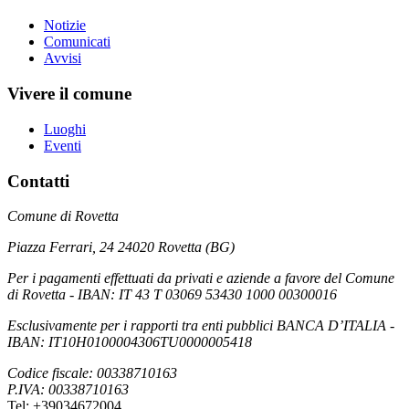
Notizie
Comunicati
Avvisi
Vivere il comune
Luoghi
Eventi
Contatti
Comune di Rovetta
Piazza Ferrari, 24 24020 Rovetta (BG)
Per i pagamenti effettuati da privati e aziende a favore del Comune
di Rovetta - IBAN: IT 43 T 03069 53430 1000 00300016
Esclusivamente per i rapporti tra enti pubblici BANCA D’ITALIA -
IBAN: IT10H0100004306TU0000005418
Codice fiscale: 00338710163
P.IVA: 00338710163
Tel: +39034672004