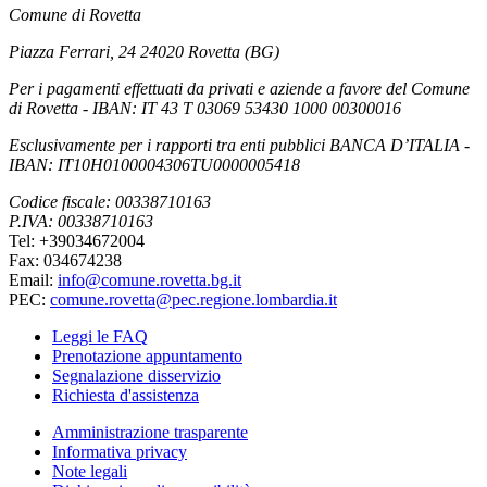
Comune di Rovetta
Piazza Ferrari, 24 24020 Rovetta (BG)
Per i pagamenti effettuati da privati e aziende a favore del Comune
di Rovetta - IBAN: IT 43 T 03069 53430 1000 00300016
Esclusivamente per i rapporti tra enti pubblici BANCA D’ITALIA -
IBAN: IT10H0100004306TU0000005418
Codice fiscale: 00338710163
P.IVA: 00338710163
Tel: +39034672004
Fax: 034674238
Email:
info@comune.rovetta.bg.it
PEC:
comune.rovetta@pec.regione.lombardia.it
Leggi le FAQ
Prenotazione appuntamento
Segnalazione disservizio
Richiesta d'assistenza
Amministrazione trasparente
Informativa privacy
Note legali