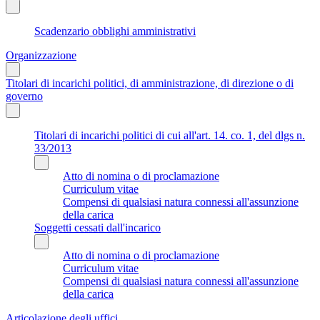
Scadenzario obblighi amministrativi
Organizzazione
Titolari di incarichi politici, di amministrazione, di direzione o di
governo
Titolari di incarichi politici di cui all'art. 14. co. 1, del dlgs n.
33/2013
Atto di nomina o di proclamazione
Curriculum vitae
Compensi di qualsiasi natura connessi all'assunzione
della carica
Soggetti cessati dall'incarico
Atto di nomina o di proclamazione
Curriculum vitae
Compensi di qualsiasi natura connessi all'assunzione
della carica
Articolazione degli uffici