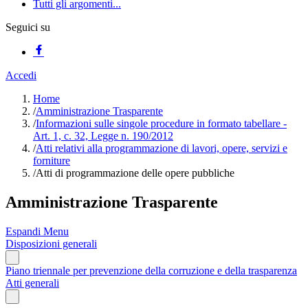
Tutti gli argomenti...
Seguici su
Accedi
Home
/
Amministrazione Trasparente
/
Informazioni sulle singole procedure in formato tabellare -
Art. 1, c. 32, Legge n. 190/2012
/
Atti relativi alla programmazione di lavori, opere, servizi e
forniture
/
Atti di programmazione delle opere pubbliche
Amministrazione Trasparente
Espandi Menu
Disposizioni generali
Piano triennale per prevenzione della corruzione e della trasparenza
Atti generali