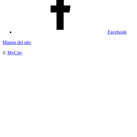
Facebook
Mappa del sito
©
MyCity