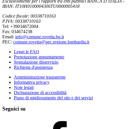
Esclusivamente per i rapporti tra enti pubblici BANCA D’ITALIA -
IBAN: IT10H0100004306TU0000005418
Codice fiscale: 00338710163
P.IVA: 00338710163
Tel: +39034672004
Fax: 034674238
Email:
info@comune.rovetta.bg.it
PEC:
comune.rovetta@pec.regione.lombardia.it
Leggi le FAQ
Prenotazione appuntamento
Segnalazione disservizio
Richiesta d'assistenza
Amministrazione trasparente
Informativa privacy
Note legali
Dichiarazione di accessibilità
Piano di miglioramento del sito e dei servizi
Seguici su