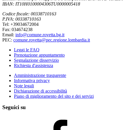
IBAN: IT10H0100004306TU0000005418
Codice fiscale: 00338710163
P.IVA: 00338710163
Tel: +39034672004
Fax: 034674238
Email:
info@comune.rovetta.bg.it
PEC:
comune.rovetta@pec.regione.lombardia.it
Leggi le FAQ
Prenotazione appuntamento
Segnalazione disservizio
Richiesta d'assistenza
Amministrazione trasparente
Informativa privacy
Note legali
Dichiarazione di accessibilità
Piano di miglioramento del sito e dei servizi
Seguici su