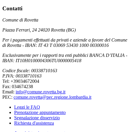
Contatti
Comune di Rovetta
Piazza Ferrari, 24 24020 Rovetta (BG)
Per i pagamenti effettuati da privati e aziende a favore del Comune
di Rovetta - IBAN: IT 43 T 03069 53430 1000 00300016
Esclusivamente per i rapporti tra enti pubblici BANCA D’ITALIA -
IBAN: IT10H0100004306TU0000005418
Codice fiscale: 00338710163
P.IVA: 00338710163
Tel: +39034672004
Fax: 034674238
Email:
info@comune.rovetta.bg.it
PEC:
comune.rovetta@pec.regione.lombardia.it
Leggi le FAQ
Prenotazione appuntamento
Segnalazione disservizio
Richiesta d'assistenza