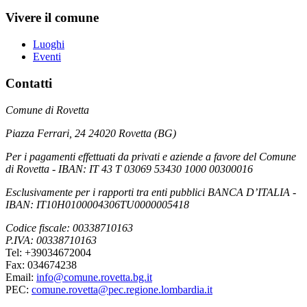
Vivere il comune
Luoghi
Eventi
Contatti
Comune di Rovetta
Piazza Ferrari, 24 24020 Rovetta (BG)
Per i pagamenti effettuati da privati e aziende a favore del Comune
di Rovetta - IBAN: IT 43 T 03069 53430 1000 00300016
Esclusivamente per i rapporti tra enti pubblici BANCA D’ITALIA -
IBAN: IT10H0100004306TU0000005418
Codice fiscale: 00338710163
P.IVA: 00338710163
Tel: +39034672004
Fax: 034674238
Email:
info@comune.rovetta.bg.it
PEC:
comune.rovetta@pec.regione.lombardia.it