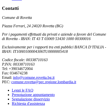
Contatti
Comune di Rovetta
Piazza Ferrari, 24 24020 Rovetta (BG)
Per i pagamenti effettuati da privati e aziende a favore del Comune
di Rovetta - IBAN: IT 43 T 03069 53430 1000 00300016
Esclusivamente per i rapporti tra enti pubblici BANCA D’ITALIA -
IBAN: IT10H0100004306TU0000005418
Codice fiscale: 00338710163
P.IVA: 00338710163
Tel: +39034672004
Fax: 034674238
Email:
info@comune.rovetta.bg.it
PEC:
comune.rovetta@pec.regione.lombardia.it
Leggi le FAQ
Prenotazione appuntamento
Segnalazione disservizio
Richiesta d'assistenza