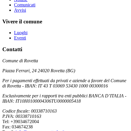
Comunicati
Avvisi
Vivere il comune
Luoghi
Eventi
Contatti
Comune di Rovetta
Piazza Ferrari, 24 24020 Rovetta (BG)
Per i pagamenti effettuati da privati e aziende a favore del Comune
di Rovetta - IBAN: IT 43 T 03069 53430 1000 00300016
Esclusivamente per i rapporti tra enti pubblici BANCA D’ITALIA -
IBAN: IT10H0100004306TU0000005418
Codice fiscale: 00338710163
P.IVA: 00338710163
Tel: +39034672004
Fax: 034674238