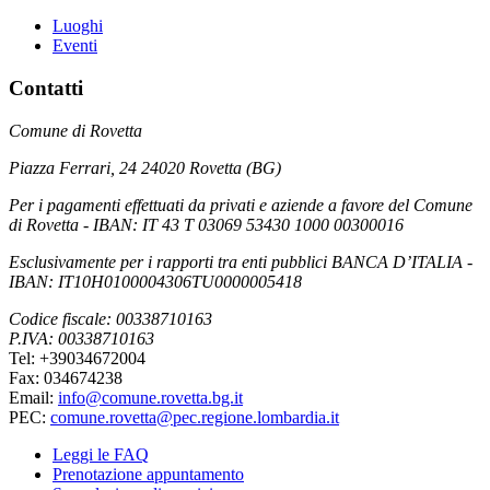
Luoghi
Eventi
Contatti
Comune di Rovetta
Piazza Ferrari, 24 24020 Rovetta (BG)
Per i pagamenti effettuati da privati e aziende a favore del Comune
di Rovetta - IBAN: IT 43 T 03069 53430 1000 00300016
Esclusivamente per i rapporti tra enti pubblici BANCA D’ITALIA -
IBAN: IT10H0100004306TU0000005418
Codice fiscale: 00338710163
P.IVA: 00338710163
Tel: +39034672004
Fax: 034674238
Email:
info@comune.rovetta.bg.it
PEC:
comune.rovetta@pec.regione.lombardia.it
Leggi le FAQ
Prenotazione appuntamento