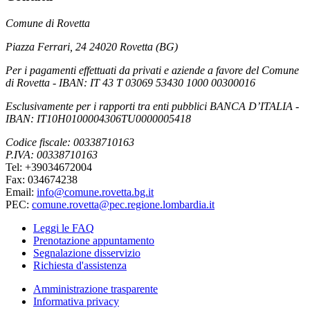
Comune di Rovetta
Piazza Ferrari, 24 24020 Rovetta (BG)
Per i pagamenti effettuati da privati e aziende a favore del Comune
di Rovetta - IBAN: IT 43 T 03069 53430 1000 00300016
Esclusivamente per i rapporti tra enti pubblici BANCA D’ITALIA -
IBAN: IT10H0100004306TU0000005418
Codice fiscale: 00338710163
P.IVA: 00338710163
Tel: +39034672004
Fax: 034674238
Email:
info@comune.rovetta.bg.it
PEC:
comune.rovetta@pec.regione.lombardia.it
Leggi le FAQ
Prenotazione appuntamento
Segnalazione disservizio
Richiesta d'assistenza
Amministrazione trasparente
Informativa privacy