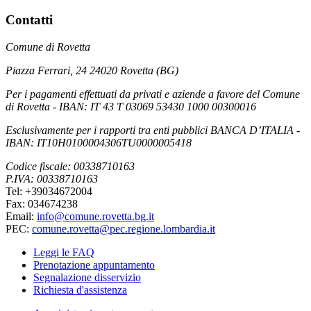
Contatti
Comune di Rovetta
Piazza Ferrari, 24 24020 Rovetta (BG)
Per i pagamenti effettuati da privati e aziende a favore del Comune
di Rovetta - IBAN: IT 43 T 03069 53430 1000 00300016
Esclusivamente per i rapporti tra enti pubblici BANCA D’ITALIA -
IBAN: IT10H0100004306TU0000005418
Codice fiscale: 00338710163
P.IVA: 00338710163
Tel: +39034672004
Fax: 034674238
Email:
info@comune.rovetta.bg.it
PEC:
comune.rovetta@pec.regione.lombardia.it
Leggi le FAQ
Prenotazione appuntamento
Segnalazione disservizio
Richiesta d'assistenza